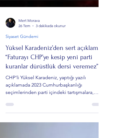
Mert Morava
26 Tem
3 dakikada okunur
Siyaset Gündemi
Yüksel Karadeniz’den sert açıklama:
“Faturayı CHP’ye kesip yeni parti
kuranlar dürüstlük dersi veremez”
CHP'li Yüksel Karadeniz, yaptığı yazılı
açıklamada 2023 Cumhurbaşkanlığı
seçimlerinden parti içindeki tartışmalara,
kayyum iddialarından yeni parti kuran
milletvekillerine kadar birçok konuda dikkat
çeken değerlendirmelerde bulundu.