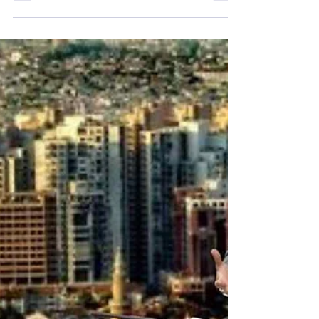
peş peşe sorular: “Sivas’taki vakıf
okullarında neler yaşanıyor?”
İYİ Parti Bursa Milletvekili Selçuk Türkoğlu,
Sivas Cumhuriyet Üniversitesi Vakfı
Okullarında yaşandığı öne sürülen mali ve
idari sorunları Türkiye Büyük Millet Meclisi
gündemine taşıdı. Türkoğlu, Milli Eğitim
Bakanlığı, Adalet Bakanlığı ve
Cumhurbaşkanı Yardımcılığına ayrı ayrı
verdiği yazılı soru önergelerinde
öğretmenler, çalışanlar, öğrenciler ve velilerin
mağduriyet yaşadığı yönündeki iddiaların
araştırılmasını istedi.