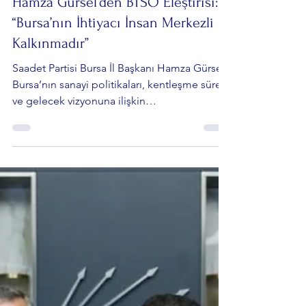
Siyaset Gündemi
Saadet Partisi Bursa İl Başkanı
Hamza Gürsel’den BTSO Eleştirisi:
“Bursa’nın İhtiyacı İnsan Merkezli
Kalkınmadır”
Saadet Partisi Bursa İl Başkanı Hamza Gürsel,
Bursa’nın sanayi politikaları, kentleşme süreci
ve gelecek vizyonuna ilişkin
değerlendirmelerde bulundu. Gürsel, kentin
yalnızca sanayi büyüklüğü ve ihracat
rakamlarıyla değil; çevre, tarım, aile yapısı ve
yaşam kalitesiyle birlikte ele alınması
gerektiğini savundu.