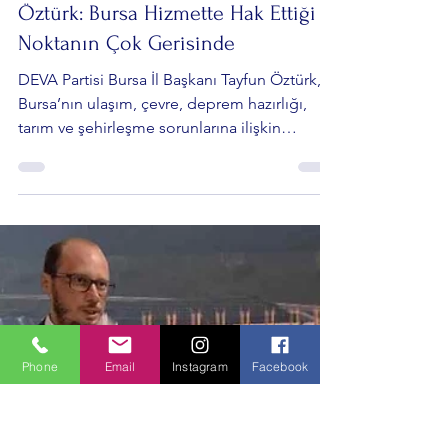
Mert Morava
13 Tem
4 dakikada okunur
Siyaset Gündemi
DEVA Partisi Bursa İl Başkanı Tayfun
Öztürk: Bursa Hizmette Hak Ettiği
Noktanın Çok Gerisinde
DEVA Partisi Bursa İl Başkanı Tayfun Öztürk,
Bursa’nın ulaşım, çevre, deprem hazırlığı,
tarım ve şehirleşme sorunlarına ilişkin
değerlendirmelerde bulundu. Öztürk, kentin
Phone
Email
Instagram
Facebook
ekonomik gücüne rağmen temel hizmet
alanlarında ciddi sorunlarla karşı karşıya
olduğunu savunarak uzun vadeli planlama
çağrısı yaptı.