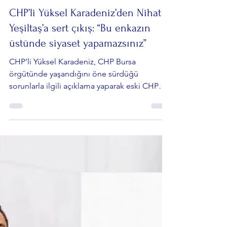
Mert Morava
17 Tem
4 dakikada okunur
Siyaset Gündemi
CHP’li Yüksel Karadeniz’den Nihat
Yeşiltaş’a sert çıkış: “Bu enkazın
üstünde siyaset yapamazsınız”
CHP’li Yüksel Karadeniz, CHP Bursa
örgütünde yaşandığını öne sürdüğü
sorunlarla ilgili açıklama yaparak eski CHP
Bursa İl Başkanı Nihat Yeşiltaş’ı hedef aldı.
Karadeniz; parti yönetimi, mali konular ve
örgüt yapısıyla ilgili çeşitli iddialar dile
getirirken, Yeşiltaş’a aktif siyaseti bırakma
çağrısında bulundu.