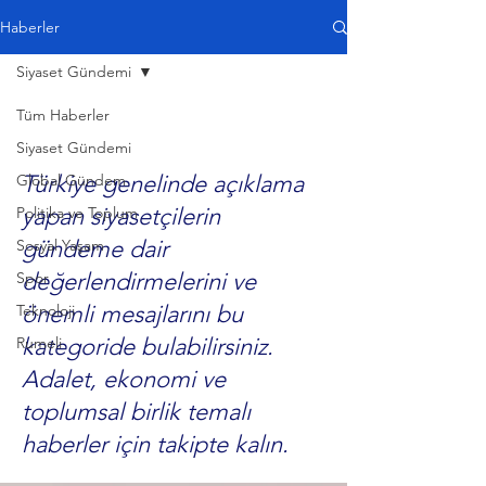
Haberler
Siyaset Gündemi
Tüm Haberler
Siyaset Gündemi
Türkiye genelinde açıklama
Global Gündem
yapan siyasetçilerin
Politika ve Toplum
gündeme dair
Sosyal Yaşam
değerlendirmelerini ve
Spor
önemli mesajlarını bu
Teknoloji
kategoride bulabilirsiniz.
Rumeli
Adalet, ekonomi ve
toplumsal birlik temalı
haberler için takipte kalın.