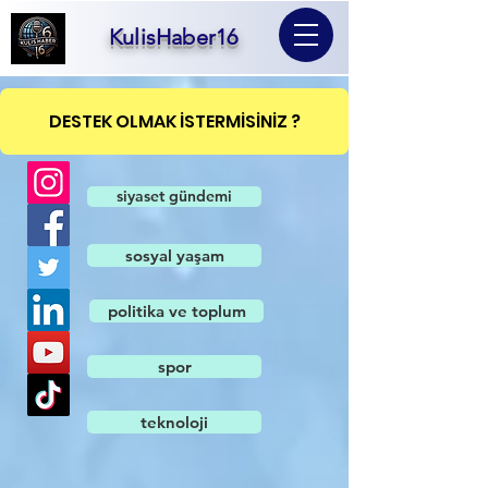
KulisHaber16
DESTEK OLMAK İSTERMİSİNİZ ?
siyaset gündemi
sosyal yaşam
politika ve toplum
spor
teknoloji