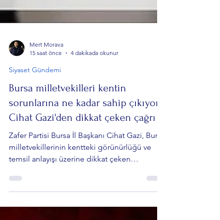
Mert Morava
15 saat önce
4 dakikada okunur
Siyaset Gündemi
Bursa milletvekilleri kentin
sorunlarına ne kadar sahip çıkıyor?
Cihat Gazi'den dikkat çeken çağrı
Zafer Partisi Bursa İl Başkanı Cihat Gazi, Bursa
milletvekillerinin kentteki görünürlüğü ve
temsil anlayışı üzerine dikkat çeken
açıklamalarda bulundu. Vatandaşların
milletvekillerini tanımadığı yönündeki sokak
röportajlarını değerlendiren Gazi, asıl
tartışılması gereken konunun halkın isimleri