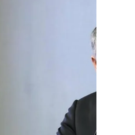
Karadeniz, seçim sonuçlarının
sorumluluğunun tek bir kişiye
yüklenemeyeceğini belirterek, "Faturayı
CHP’ye kesip yeni parti kuranlar dürüstlük
dersi veremez" ifadelerini kullandı.