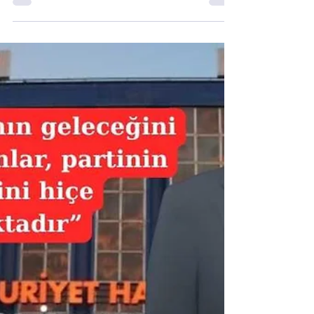
Bursa Milletvekili Hasan Öztürk, Türkiye’nin
siyasi geleceği, demokrasi, hukuk devleti
ilkeleri ve Cumhuriyet değerleri üzerine
değerlendirmelerde bulundu. Öztürk, siyaset
anlayışında ilke, sorumluluk ve özgürlükler
vurgusu yaparken, Cumhuriyet’in kuruluş
felsefesine ilişkin mesajlar verdi