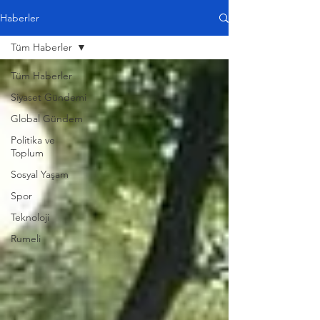
Haberler
Tüm Haberler
Tüm Haberler
Siyaset Gündemi
Global Gündem
Politika ve
Toplum
Sosyal Yaşam
Spor
Teknoloji
Rumeli