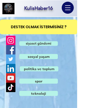
KulisHaber16
DESTEK OLMAK İSTERMİSİNİZ ?
siyaset gündemi
sosyal yaşam
politika ve toplum
spor
teknoloji