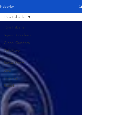
Haberler
Tüm Haberler
Tüm Haberler
Siyaset Gündemi
Global Gündem
Politika ve
Toplum
Sosyal Yaşam
Spor
Teknoloji
Rumeli