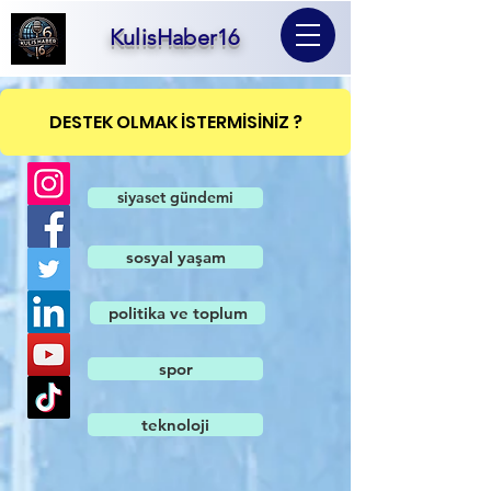
KulisHaber16
DESTEK OLMAK İSTERMİSİNİZ ?
siyaset gündemi
sosyal yaşam
politika ve toplum
spor
teknoloji