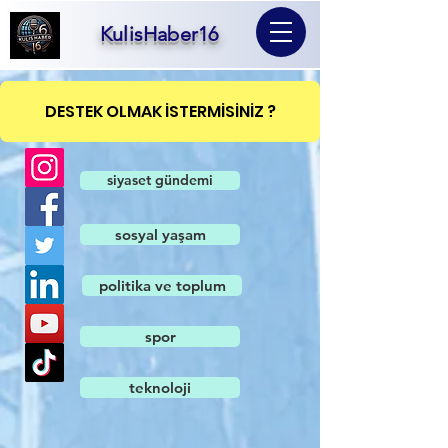
KulisHaber16
DESTEK OLMAK İSTERMİSİNİZ ?
siyaset gündemi
sosyal yaşam
politika ve toplum
spor
teknoloji