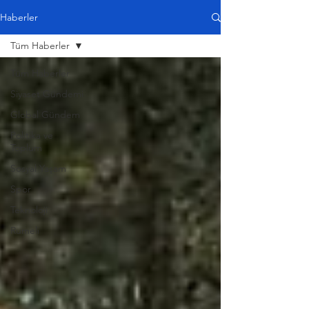
Haberler
Tüm Haberler
Tüm Haberler
Siyaset Gündemi
Global Gündem
Politika ve
Toplum
Sosyal Yaşam
Spor
Teknoloji
Rumeli