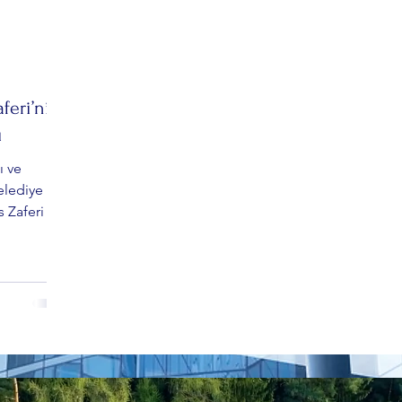
aferi’nin
ı
ı ve
elediye
s Zaferi ve
adalyasının
gili,
ile Rusya
 sırasında
arının doğu
ttığını