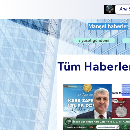
Ana 
Manşet haberler
siyaset gündemi
Tüm Haberle
Global Gü
Sosyal Ya