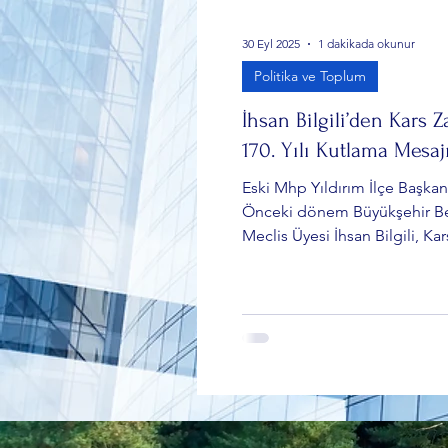
30 Eyl 2025
1 dakikada okunur
Politika ve Toplum
İhsan Bilgili’den Kars Z
170. Yılı Kutlama Mesaj
Eski Mhp Yıldırım İlçe Başkan
Önceki dönem Büyükşehir B
Meclis Üyesi İhsan Bilgili, Kar
Gazi Kars’a verilen Gazilik m
170. yıl dönümünü kutladı. Bil
yaptığı açıklamada, Osmanlı 
arasında yaşanan Kırım Savaşı
14 Haziran 1855’te Rus ordul
sınırlarımızı aşarak Kars’ı kuşa
hatırlattı.