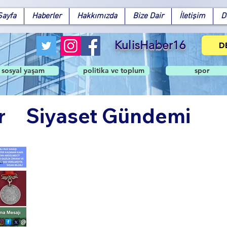
Sayfa
Haberler
Hakkımızda
Bize Dair
İletişim
D
KulisHaber16
D
sosyal yaşam
politika ve toplum
spor
r
Siyaset Gündemi
Facebook
X (Twitter)
WhatsApp
LinkedIn
Pinterest
Bağlantıyı Kopyala
ndem
Politika ve Topl
şam
Spor
Teknoloji