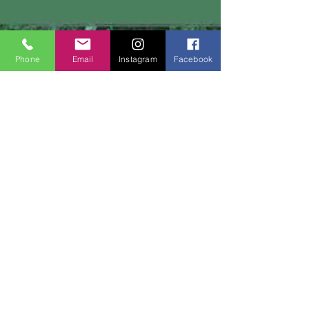
Phone
Email
Instagram
Facebook
Mert Morava
21 Tem 2025
1 dakikada okunur
Politika ve Toplum
Memleket Partisi Kurultayında
Gerilim: Delege Krizi ve Dağılma
Tartışması
Memleket Partisi’nin düzenlediği kurultayda