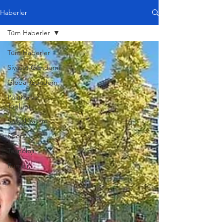
Haberler
Tüm Haberler
Tüm Haberler
Siyaset Gündemi
Global Gündem
Politika ve
Toplum
Sosyal Yaşam
Spor
Teknoloji
Rumeli