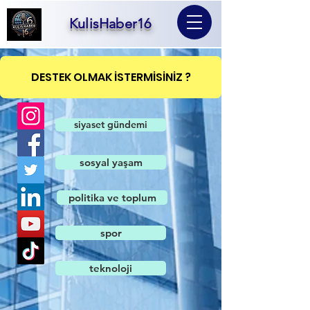
KulisHaber16
DESTEK OLMAK İSTERMİSİNİZ ?
siyaset gündemi
sosyal yaşam
politika ve toplum
spor
teknoloji