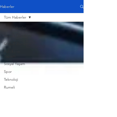
Haberler
Tüm Haberler
Tüm Haberler
Siyaset Gündemi
Global Gündem
Politika ve
Toplum
Sosyal Yaşam
Spor
Teknoloji
Rumeli