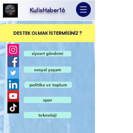
KulisHaber16
DESTEK OLMAK İSTERMİSİNİZ ?
siyaset gündemi
sosyal yaşam
politika ve toplum
spor
teknoloji