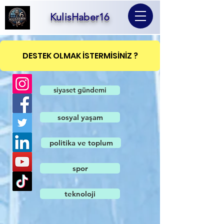
KulisHaber16
DESTEK OLMAK İSTERMİSİNİZ ?
siyaset gündemi
sosyal yaşam
politika ve toplum
spor
teknoloji