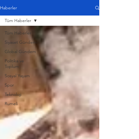
Haberler
Tüm Haberler
Tüm Haberler
Siyaset Gündemi
Global Gündem
Politika ve
Toplum
Sosyal Yaşam
Spor
Teknoloji
Rumeli