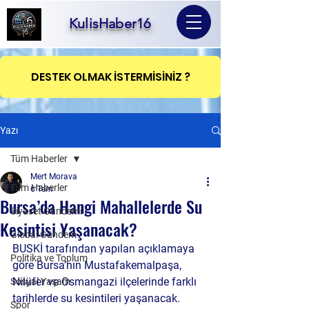
KulisHaber16
DESTEK OLMAK İSTERMİSİNİZ ?
Yazı
Tüm Haberler
Mert Morava
Tüm Haberler
6 Tem
Bursa’da Hangi Mahallelerde Su
Siyaset Gündemi
Kesintisi Yaşanacak?
Global Gündem
BUSKİ tarafından yapılan açıklamaya 
Politika ve Toplum
göre Bursa’nın Mustafakemalpaşa, 
Nilüfer ve Osmangazi ilçelerinde farklı 
Sosyal Yaşam
tarihlerde su kesintileri yaşanacak. 
Spor