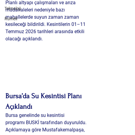
Planlı altyapı çalışmaları ve arıza 
Teknoloji
müdahaleleri nedeniyle bazı 
mahallelerde suyun zaman zaman 
Rumeli
kesileceği bildirildi. Kesintilerin 01–11 
Temmuz 2026 tarihleri arasında etkili 
olacağı açıklandı.
Bursa’da Su Kesintisi Planı 
Açıklandı
Bursa genelinde 
su kesintisi 
programı
 BUSKİ tarafından duyuruldu. 
Açıklamaya göre Mustafakemalpaşa, 