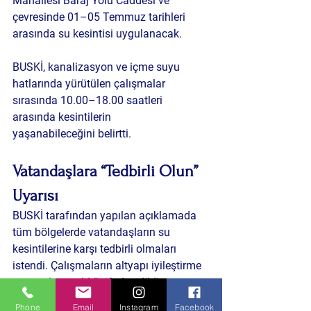
Mahallesi Baraj Yolu Caddesi ve 
çevresinde 01–05 Temmuz tarihleri 
arasında su kesintisi uygulanacak.
BUSKİ, kanalizasyon ve içme suyu 
hatlarında yürütülen çalışmalar 
sırasında 
10.00–18.00 saatleri 
arasında kesintilerin 
yaşanabileceğini
 belirtti.
Vatandaşlara “Tedbirli Olun” 
Uyarısı
BUSKİ tarafından yapılan açıklamada 
tüm bölgelerde vatandaşların su 
kesintilerine karşı tedbirli olmaları 
istendi. Çalışmaların altyapı iyileştirme 
amacıyla yapıldığı ifade edildi.
Phone
Email
Instagram
Facebook