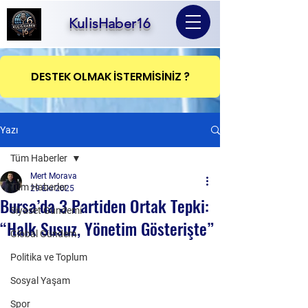
KulisHaber16
DESTEK OLMAK İSTERMİSİNİZ ?
Yazı
Tüm Haberler
Mert Morava
Tüm Haberler
29 Eki 2025
Bursa’da 3 Partiden Ortak Tepki:
Siyaset Gündemi
“Halk Susuz, Yönetim Gösterişte”
Global Gündem
Politika ve Toplum
Sosyal Yaşam
Spor