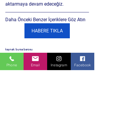
aktarmaya devam edeceğiz.
Daha Önceki Benzer İçeriklere Göz Atın
HABERE TIKLA
kaynak: bursa barosu 
Politika ve Toplum
Phone
Email
Instagram
Facebook
Hepsini Gör
Son Yazılar