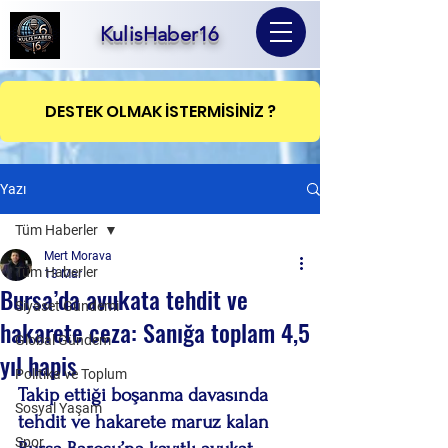
KulisHaber16
DESTEK OLMAK İSTERMİSİNİZ ?
Yazı
Tüm Haberler
Mert Morava
Tüm Haberler
13 Mar
Bursa’da avukata tehdit ve
Siyaset Gündemi
hakarete ceza: Sanığa toplam 4,5
Global Gündem
yıl hapis
Politika ve Toplum
Takip ettiği boşanma davasında 
Sosyal Yaşam
tehdit ve hakarete maruz kalan 
Spor