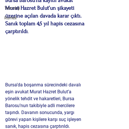
Bursa Barosu’na kayıtlı avukat 
Murat Hazret Bulut’un şikayeti 
Teknoloji
üzerine açılan davada karar çıktı. 
Rumeli
Sanık toplam 4,5 yıl hapis cezasına 
çarptırıldı
.
Bursa’da boşanma sürecindeki davalı 
eşin 
avukat Murat Hazret Bulut’a 
yönelik tehdit ve hakaretleri
, Bursa 
Barosu’nun takibiyle adli mercilere 
taşındı. Davanın sonucunda, yargı 
görevi yapan kişilere karşı suç işleyen 
sanık, hapis cezasına çarptırıldı.