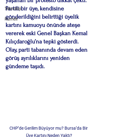
yaşanan bir protesto dikkat çekti. 
Partili bir üye, kendisine 
Teknoloji
gönderildiğini belirttiği üyelik 
Rumeli
kartını kamuoyu önünde ateşe 
vererek eski Genel Başkan Kemal 
Kılıçdaroğlu’na tepki gösterdi. 
Olay, parti tabanında devam eden 
görüş ayrılıklarını yeniden 
gündeme taşıdı.
CHP’de Gerilim Büyüyor mu? Bursa’da Bir 
Üye Kartını Neden Yaktı?