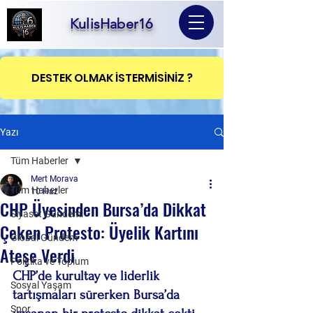
KulisHaber16
DESTEK OLMAK İSTERMİSİNİZ ?
Yazı
Tüm Haberler
Mert Morava
Tüm Haberler
10 Haz
CHP Üyesinden Bursa’da Dikkat
Siyaset Gündemi
Çeken Protesto: Üyelik Kartını
Global Gündem
Ateşe Verdi
Politika ve Toplum
CHP’de kurultay ve liderlik 
Sosyal Yaşam
tartışmaları sürerken Bursa’da 
Spor