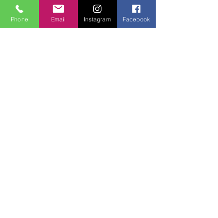
  yönlendirme yapılabilir:
Phone
Email
Instagram
Facebook
HABERE TIKLA
Politika ve Toplum
Hepsini Gör
Son Yazılar