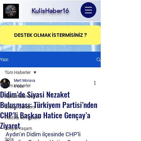
KulisHaber16
DESTEK OLMAK İSTERMİSİNİZ ?
Yazı
Tüm Haberler
Mert Morava
Tüm Haberler
6 Oca
Didim’de Siyasi Nezaket
Siyaset Gündemi
Buluşması: Türkiyem Partisi’nden
Global Gündem
CHP’li Başkan Hatice Gençay’a
Politika ve Toplum
Ziyaret
Sosyal Yaşam
Aydın’ın Didim ilçesinde CHP’li 
Spor