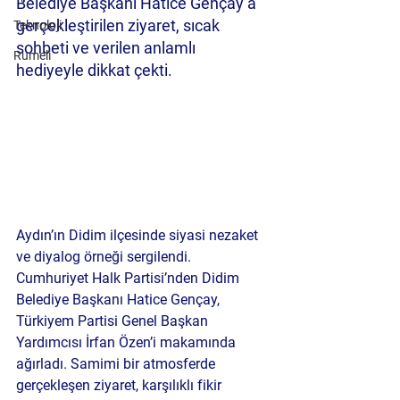
Belediye Başkanı Hatice Gençay’a 
gerçekleştirilen ziyaret, sıcak 
Teknoloji
sohbeti ve verilen anlamlı 
Rumeli
hediyeyle dikkat çekti.
Aydın’ın Didim ilçesinde siyasi nezaket 
ve diyalog örneği sergilendi. 
Cumhuriyet Halk Partisi’nden Didim 
Belediye Başkanı Hatice Gençay, 
Türkiyem Partisi Genel Başkan 
Yardımcısı İrfan Özen’i makamında 
ağırladı. Samimi bir atmosferde 
gerçekleşen ziyaret, karşılıklı fikir 