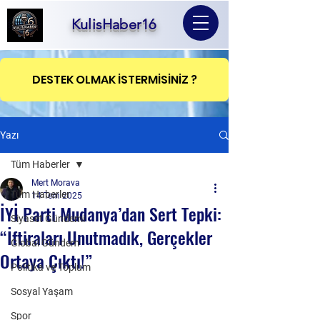
KulisHaber16
DESTEK OLMAK İSTERMİSİNİZ ?
Yazı
Tüm Haberler
Mert Morava
Tüm Haberler
14 Tem 2025
İYİ Parti Mudanya’dan Sert Tepki:
Siyaset Gündemi
“İftiraları Unutmadık, Gerçekler
Global Gündem
Ortaya Çıktı!”
Politika ve Toplum
Sosyal Yaşam
Spor