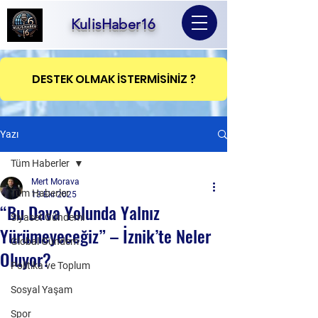
KulisHaber16
DESTEK OLMAK İSTERMİSİNİZ ?
Yazı
Tüm Haberler
Mert Morava
Tüm Haberler
13 Eki 2025
“Bu Dava Yolunda Yalnız
Siyaset Gündemi
Yürümeyeceğiz” – İznik’te Neler
Global Gündem
Oluyor?
Politika ve Toplum
Sosyal Yaşam
Spor