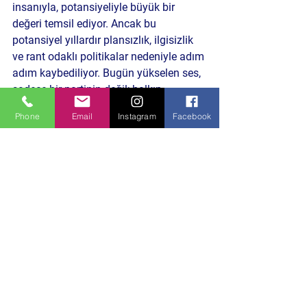
insanıyla, potansiyeliyle büyük bir 
değeri temsil ediyor. Ancak bu 
potansiyel yıllardır plansızlık, ilgisizlik 
ve rant odaklı politikalar nedeniyle adım 
adım kaybediliyor. Bugün yükselen ses, 
sadece bir partinin değil; halkın 
duyulmayan çığlığı.
Phone
Email
Instagram
Facebook
 Peki bu uyanış bir değişimin habercisi 
olabilir mi? İznik halkı artık kaderine 
razı mı olacak, yoksa kendi geleceğini 
yeniden mi yazacak?
Politika ve Toplum