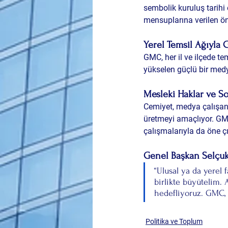
sembolik kuruluş tarihi 
mensuplarına verilen ön
Yerel Temsil Ağıyla 
GMC, her il ve ilçede t
yükselen güçlü bir me
Mesleki Haklar ve S
Cemiyet, medya çalışan
üretmeyi amaçlıyor. GMC
çalışmalarıyla da öne ç
Genel Başkan Selçuk
“Ulusal ya da yerel
birlikte büyütelim.
hedefliyoruz. GMC, h
Politika ve Toplum