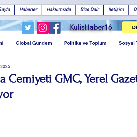
Sayfa
Haberler
Hakkımızda
Bize Dair
İletişim
D
KulisHaber16
D
mi
Global Gündem
Politika ve Toplum
Sosyal
 2025
a Cemiyeti GMC, Yerel Gazet
yor
Facebook
X (Twitter)
WhatsApp
LinkedIn
Pinterest
Bağlantıy