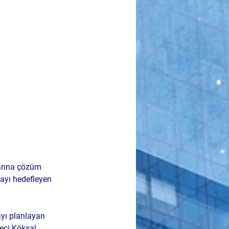
arına çözüm 
ayı hedefleyen 
ayı planlayan 
eci 
Köksal 