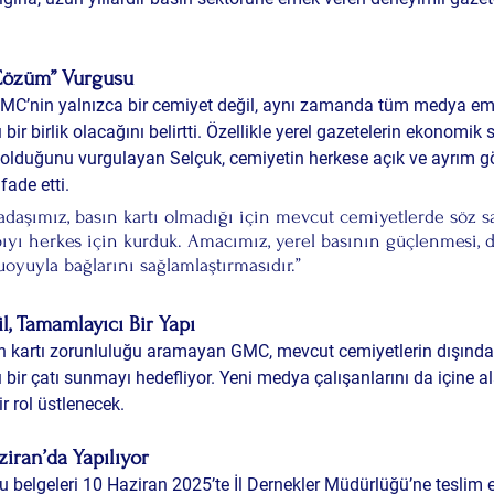
 Çözüm” Vurgusu
MC’nin yalnızca bir cemiyet değil, aynı zamanda tüm medya eme
r birlik olacağını belirtti. Özellikle yerel gazetelerin ekonomik sı
a olduğunu vurgulayan Selçuk, cemiyetin herkese açık ve ayrım g
fade etti.
kadaşımız, basın kartı olmadığı için mevcut cemiyetlerde söz s
ıyı herkes için kurduk. Amacımız, yerel basının güçlenmesi, da
oyuyla bağlarını sağlamlaştırmasıdır.”
l, Tamamlayıcı Bir Yapı
 kartı zorunluluğu aramayan GMC, mevcut cemiyetlerin dışınd
bir çatı sunmayı hedefliyor. Yeni medya çalışanlarını da içine a
r rol üstlenecek.
iran’da Yapılıyor
 belgeleri 
10 Haziran 2025
’te İl Dernekler Müdürlüğü’ne teslim 