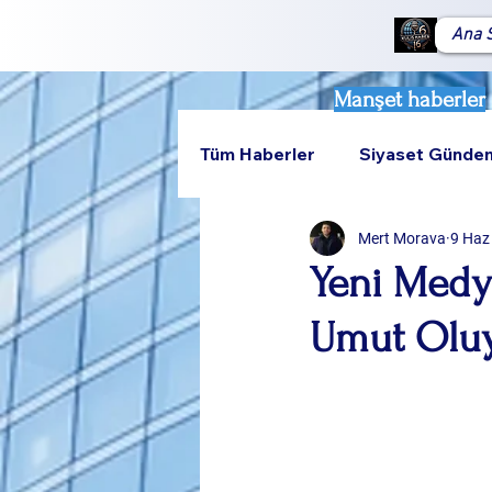
Ana 
Manşet haberler
Tüm Haberler
Siyaset Günde
Mert Morava
9 Haz
Teknoloji
Rumeli
Yeni Medy
Umut Olu