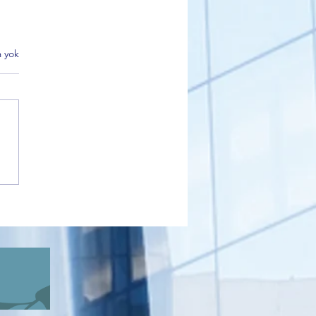
 yok
DER Bursa’dan Net Mesaj:
eme Yoksa Oy da Yok”