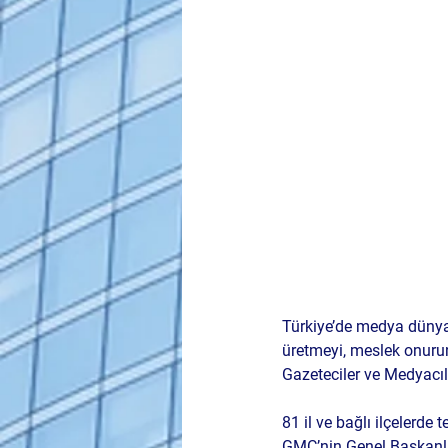
Türkiye’de medya dünyas
üretmeyi, meslek onurun
Gazeteciler ve Medyacı
81 il ve bağlı ilçelerde
GMC’nin Genel Başkanlığ