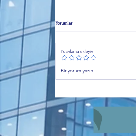
Yorumlar
Puanlama ekleyin
Özer Matlı’dan BTSO Seçimleri
Bir yorum yazın...
Öncesi Değişim Mesajı: 60 Bin
Üye Vurgusu