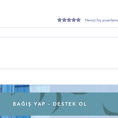
5 üzerinden 0 yıldız
Henüz hiç puanlama
Zafer Partisi Gemlik İlçe Başkanı
EMAD
Toprakçı’dan Sahiplendirme
“Kad
Süreci Açıklaması
BAĞIŞ YAP - DESTEK OL