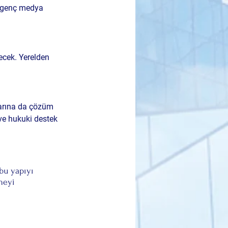
ve genç medya 
ecek. Yerelden 
larına da çözüm 
ve hukuki destek 
bu yapıyı 
meyi 