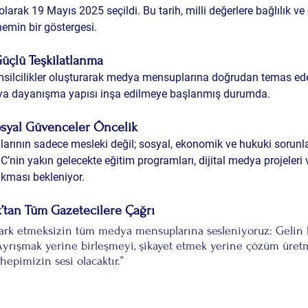
olarak 
19 Mayıs 2025
 seçildi. Bu tarih, milli değerlere bağlılık 
emin bir göstergesi.
Güçlü Teşkilatlanma
emsilcilikler oluşturarak medya mensuplarına doğrudan temas ed
dya dayanışma yapısı inşa edilmeye başlanmış durumda.
osyal Güvenceler Öncelik
larının sadece mesleki değil; sosyal, ekonomik ve hukuki sorun
’nin yakın gelecekte eğitim programları, dijital medya projeleri 
ıkması bekleniyor.
’tan Tüm Gazetecilere Çağrı
 fark etmeksizin tüm medya mensuplarına sesleniyoruz: Gelin 
 Ayrışmak yerine birleşmeyi, şikayet etmek yerine çözüm üret
epimizin sesi olacaktır.”