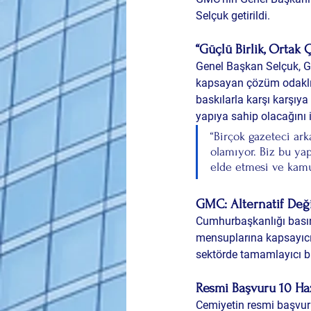
Selçuk
 getirildi.
“Güçlü Birlik, Ortak
Genel Başkan Selçuk, G
kapsayan çözüm odaklı bi
baskılarla karşı karşıy
yapıya sahip olacağını i
“Birçok gazeteci ar
olamıyor. Biz bu yap
elde etmesi ve kamu
GMC: Alternatif Deği
Cumhurbaşkanlığı basın
mensuplarına kapsayıcı 
sektörde tamamlayıcı bi
Resmi Başvuru 10 Haz
Cemiyetin resmi başvuru