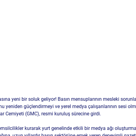
ına yeni bir soluk geliyor! Basın mensuplarının mesleki sorunl
u yeniden güçlendirmeyi ve yerel medya çalışanlarının sesi olm
lar Cemiyeti (GMC)
, resmi kuruluş sürecine girdi.
 temsilcilikler kurarak yurt genelinde etkili bir medya ağı oluşturm
ına, uzun yıllardır basın sektörüne emek veren deneyimli gazet