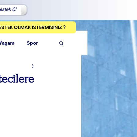
estek Ol
ESTEK OLMAK İSTERMİSİNİZ ?
 Yaşam
Spor
ecilere
ı Kopyala