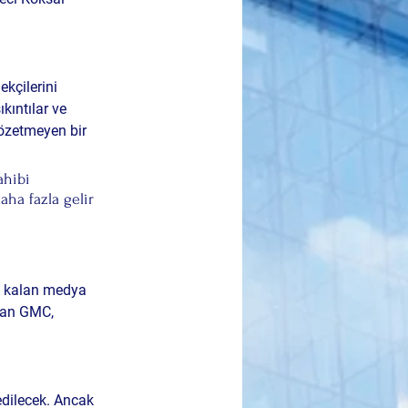
kçilerini 
kıntılar ve 
özetmeyen bir 
ahibi 
ha fazla gelir 
a kalan medya 
lan GMC, 
edilecek. Ancak 