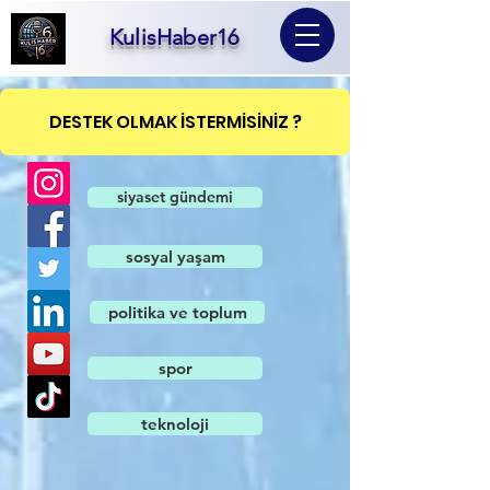
KulisHaber16
DESTEK OLMAK İSTERMİSİNİZ ?
siyaset gündemi
sosyal yaşam
politika ve toplum
spor
teknoloji