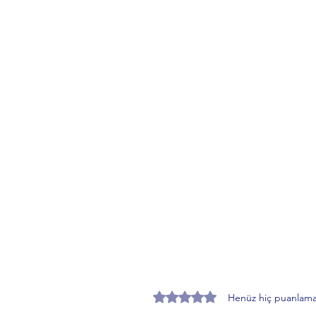
5 üzerinden 0 yıldız
Henüz hiç puanlama