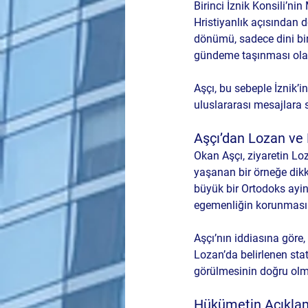
Birinci İznik Konsili’
Hristiyanlık açısından do
dönümü, sadece dini bi
gündeme taşınması olar
Aşçı, bu sebeple İznik’i
uluslararası mesajlara s
Aşçı’dan Lozan ve 
Okan Aşçı, ziyaretin Lo
yaşanan bir örneğe dik
büyük bir Ortodoks ayin
egemenliğin korunmasını
Aşçı’nın iddiasına göre
Lozan’da belirlenen stat
görülmesinin doğru olm
Hükümetin Açıklama