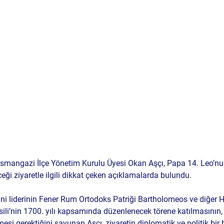
Osmangazi İlçe Yönetim Kurulu Üyesi Okan Aşçı, Papa 14. Leo’n
ceği ziyaretle ilgili dikkat çeken açıklamalarda bulundu. 
i liderinin Fener Rum Ortodoks Patriği Bartholomeos ve diğer Hıri
onsili’nin 1700. yılı kapsamında düzenlenecek törene katılmasının, 
esi gerektiğini savunan Aşçı, ziyaretin diplomatik ve politik bir