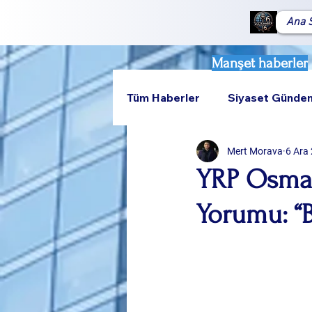
Ana 
Manşet haberler
Tüm Haberler
Siyaset Günde
Mert Morava
6 Ara
Teknoloji
Rumeli
YRP Osmang
Yorumu: “