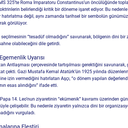
nin MS 325’te Roma İmparatoru Constantinus’un öncülüğünde topl
ktrinlerin belirlendiği kritik bir döneme işaret ediyor. Bu nedenle 
r hatırlatma değil, aynı zamanda tarihsel bir sembolün günümüz
ak görülüyor.
n seçilmesinin “tesadüf olmadığını” savunarak, bölgenin dini bir 
ahne olabileceğini dile getirdi.
Egemenlik Uyarısı
zan Antlaşması çerçevesinde tartışılması gerektiğini savunarak,
kat çekti. Gazi Mustafa Kemal Atatürk’ün 1925 yılında düzenlen
ine izin vermediğini hatırlatan Aşçı, “o dönem yapılan değerlend
n esas alındığını” ifade etti.
, Papa 14. Leo’nun ziyaretinin “ekümenik” kavramı üzerinden gün
üyle çelişebilir. Bu nedenle ziyaretin yalnızca dini bir organizas
adığını vurguladı.
larına Eleştiri