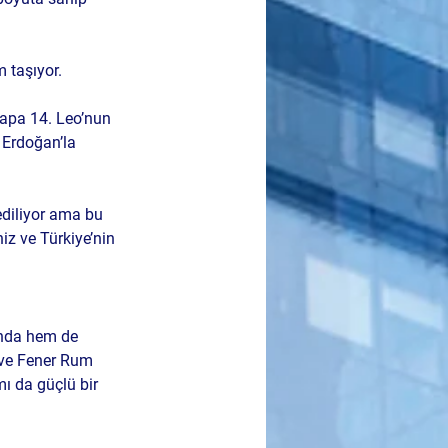
 taşıyor. 
Papa 14. Leo’nun 
Erdoğan’la 
ediliyor ama bu 
z ve Türkiye’nin 
ında hem de 
 ve Fener Rum 
ı da güçlü bir 