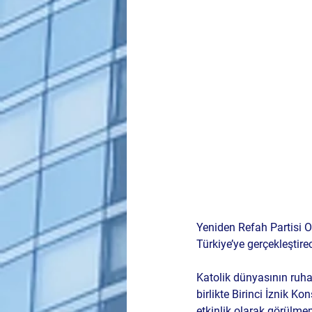
Yeniden Refah Partisi 
Türkiye’ye gerçekleştire
Katolik dünyasının ruhan
birlikte Birinci İznik K
etkinlik olarak görülmem