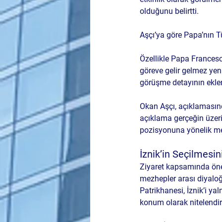
olduğunu belirtti.
Aşçı’ya göre Papa’nın T
Özellikle Papa Francesc
göreve gelir gelmez ye
görüşme detayının eklenm
Okan Aşçı, açıklamasın
açıklama gerçeğin üzeri
pozisyonuna yönelik mes
İznik’in Seçilmesin
Ziyaret kapsamında öne 
mezhepler arası diyaloğ
Patrikhanesi, İznik’i ya
konum olarak nitelendir