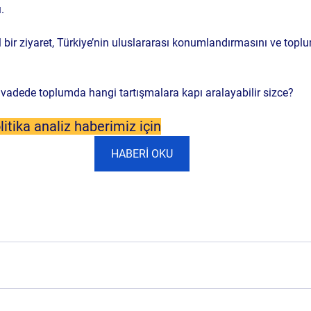
. 
bir ziyaret, Türkiye’nin uluslararası konumlandırmasını ve toplum
vadede toplumda hangi tartışmalara kapı aralayabilir sizce?
itika analiz haberimiz için
HABERİ OKU