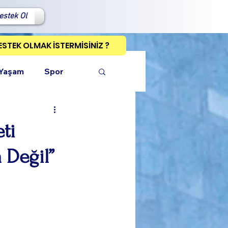
estek Ol
ESTEK OLMAK İSTERMİSİNİZ ?
 Yaşam
Spor
ti
 Değil”
ı Kopyala