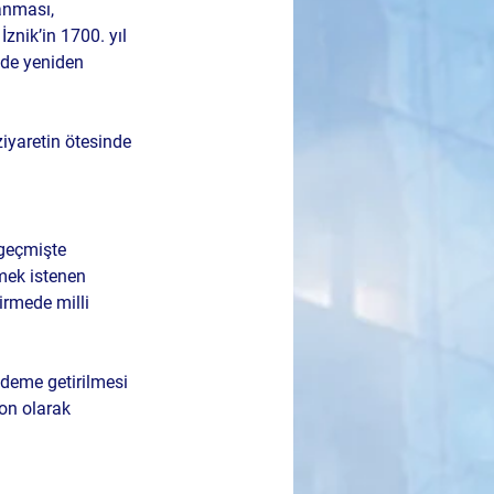
anması, 
İznik’in 1700. yıl 
de yeniden 
ziyaretin ötesinde 
 geçmişte 
mek istenen 
irmede milli 
deme getirilmesi 
yon olarak 