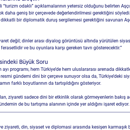
li “turizm odaklı” açıklamalarının yetersiz olduğunu belirten Aşç
k daha geniş bir çerçevede değerlendirilmesi gerektiğini söyledi.
dikkatli bir diplomatik duruş sergilemesi gerektiğini savunan Aşçı
ret değil; dinler arası diyalog görüntüsü altında yürütülen siyasi 
i ferasetlidir ve bu oyunlara karşı gereken tavrı gösterecektir.”
sindeki Büyük Soru
 ayı programı, hem Türkiye’de hem uluslararası arenada dikkatle
resmi gündemi dini bir çerçeve sunuyor olsa da, Türkiye’deki siya
mın farklı boyutlarının da tartışıldığını gösteriyor.
rı, ziyareti sadece dini bir etkinlik olarak görmeyenlerin bakış a
ündemin de bu tartışma alanının içinde yer aldığını işaret ediyor.
 ziyareti, din, siyaset ve diplomasi arasında kesişen karmaşık b