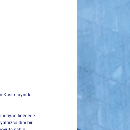
un Kasım ayında 
stiyan liderlerle 
yalnızca dini bir 
 boyuta sahip 