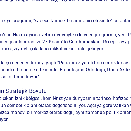
ürkiye programı, “sadece tarihsel bir anmanın ötesinde” bir anlam
o’nun Nisan ayında vefatı nedeniyle ertelenen programın, yeni 
niden planlanması ve 27 Kasım’da Cumhurbaşkanı Recep Tayyip 
esi, ziyareti çok daha dikkat çekici hale getiriyor.
da şu değerlendirmeyi yaptı:
“Papa’nın ziyareti hac olarak lanse 
ni örten bir perde niteliğinde. Bu buluşma Ortadoğu, Doğu Akdeni
ajlar barındırıyor.”
in Stratejik Boyutu
çıkan İznik bölgesi, hem Hristiyan dünyasının tarihsel hafızas
un sembolik alanı olarak değerlendiriliyor. Aşçı’ya göre Vatikan
lnızca manevi bir merkez olarak değil, aynı zamanda politik anlam
iyor.