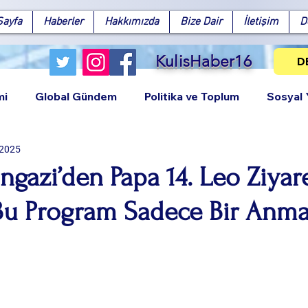
Sayfa
Haberler
Hakkımızda
Bize Dair
İletişim
D
KulisHaber16
D
mi
Global Gündem
Politika ve Toplum
Sosyal
 2025
azi’den Papa 14. Leo Ziyare
Bu Program Sadece Bir Anma
Facebook
X (Twitter)
WhatsApp
LinkedIn
Pinterest
Bağlantıy