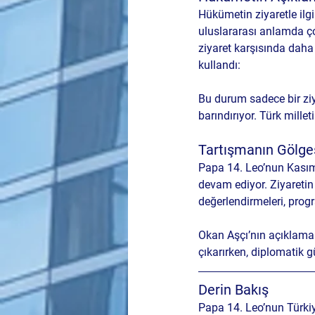
Hükümetin ziyaretle ilgi
uluslararası anlamda ço
ziyaret karşısında daha 
kullandı:
Bu durum sadece bir ziya
barındırıyor. Türk millet
Tartışmanın Gölge
Papa 14. Leo’nun Kasım
devam ediyor. Ziyaretin 
değerlendirmeleri, progra
Okan Aşçı’nın açıklamala
çıkarırken, diplomatik g
Derin Bakış
Papa 14. Leo’nun Türkiye