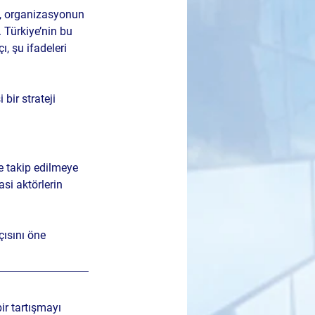
ı, organizasyonun 
 Türkiye’nin bu 
, şu ifadeleri 
bir strateji 
 takip edilmeye 
si aktörlerin 
çısını öne 
ir tartışmayı 