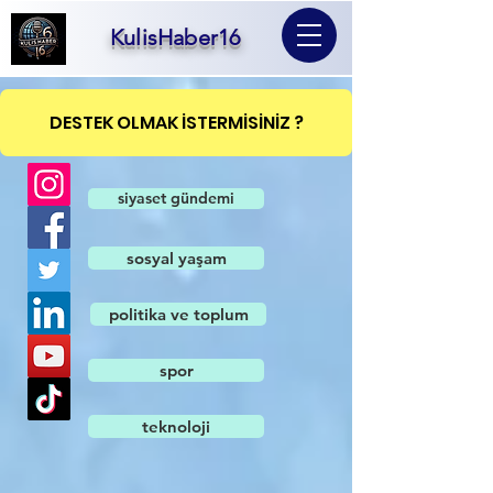
KulisHaber16
DESTEK OLMAK İSTERMİSİNİZ ?
siyaset gündemi
sosyal yaşam
politika ve toplum
spor
teknoloji