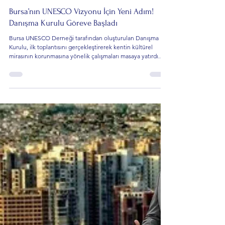
Mert Morava
13 Tem
3 dakikada okunur
Politika ve Toplum
Bursa’nın UNESCO Vizyonu İçin Yeni Adım!
Danışma Kurulu Göreve Başladı
Bursa UNESCO Derneği tarafından oluşturulan Danışma
Kurulu, ilk toplantısını gerçekleştirerek kentin kültürel
mirasının korunmasına yönelik çalışmaları masaya yatırdı.
Toplantıda UNESCO değerleri doğrultusunda yürütülecek
projeler, ulusal ve uluslararası iş birlikleri ile yaşayan kültürel
mirasın kayıt altına alınmasına yönelik çalışmalar
değerlendirildi.