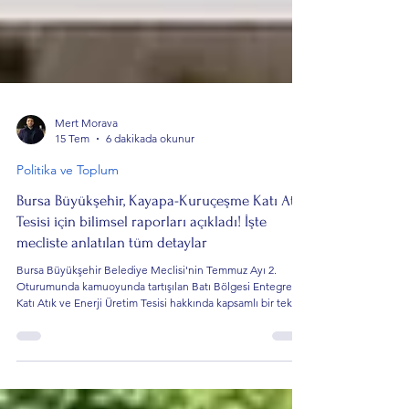
Mert Morava
15 Tem
6 dakikada okunur
Politika ve Toplum
Bursa Büyükşehir, Kayapa-Kuruçeşme Katı Atık
Tesisi için bilimsel raporları açıkladı! İşte
mecliste anlatılan tüm detaylar
Bursa Büyükşehir Belediye Meclisi'nin Temmuz Ayı 2.
Oturumunda kamuoyunda tartışılan Batı Bölgesi Entegre
Katı Atık ve Enerji Üretim Tesisi hakkında kapsamlı bir teknik
sunum gerçekleştirildi. Çevre Koruma ve Kontrol Dairesi
Başkanı Dr. Ahmet Cihat Kahraman tarafından yapılan
sunumda, Bursa'nın artan atık miktarından Hamitler Düzenli
Depolama Sahası'nın doluluk oranına, Kayapa-