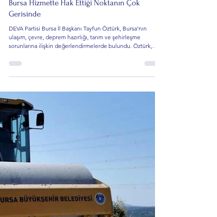
13 Tem
4 dakikada okunur
Siyaset Gündemi
DEVA Partisi Bursa İl Başkanı Tayfun Öztürk:
Bursa Hizmette Hak Ettiği Noktanın Çok
Gerisinde
DEVA Partisi Bursa İl Başkanı Tayfun Öztürk, Bursa’nın
ulaşım, çevre, deprem hazırlığı, tarım ve şehirleşme
sorunlarına ilişkin değerlendirmelerde bulundu. Öztürk,
kentin ekonomik gücüne rağmen temel hizmet alanlarında
ciddi sorunlarla karşı karşıya olduğunu savunarak uzun
vadeli planlama çağrısı yaptı.