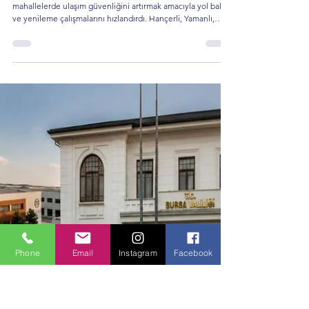
Politika ve Toplum
Mudanya’nın Kırsal Mahallelerinde Ulaşım
Hamlesi! Büyükşehir Ekipleri Sahada
Bursa Büyükşehir Belediyesi, Mudanya ilçesine bağlı kırsal
mahallelerde ulaşım güvenliğini artırmak amacıyla yol bakım
ve yenileme çalışmalarını hızlandırdı. Hançerli, Yamanlı,
Çepni ve Hasköy mahallelerinde planlanan toplam 8 bin 800
kilometrelik sathi kaplama çalışmalarıyla yolların daha
güvenli ve konforlu hale getirilmesi hedefleniyor.
Phone
Email
Instagram
Facebook