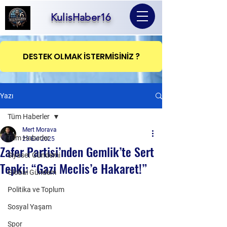
KulisHaber16
DESTEK OLMAK İSTERMİSİNİZ ?
Yazı
Tüm Haberler
Mert Morava
Tüm Haberler
23 Eki 2025
Zafer Partisi’nden Gemlik’te Sert
Siyaset Gündemi
Tepki: “Gazi Meclis’e Hakaret!”
Global Gündem
Politika ve Toplum
Sosyal Yaşam
Spor